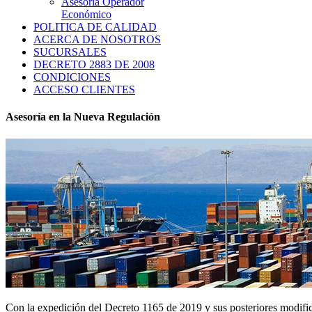
Asesoria Operador
Económico
POLITICA DE CALIDAD
ACERCA DE NOSOTROS
SUCURSALES
DECRETO 2883 DE 2008
CONDICIONES
ACCESO CLIENTES
Asesoría en la Nueva Regulación
Con la expedición del Decreto 1165 de 2019 y sus posteriores modifi