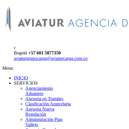
c
Bogotá
+57 601 5877350
aviaturgrupocarga@aviaturcarga.com.co
Menu
INICIO
SERVICIOS
Agenciamiento
Aduanero
Asesoria en Tramites
Clasificación Arancelaria
Asesoria Nueva
Regulación
Administración Plan
Vallejo