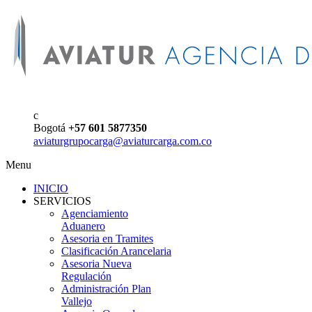
c
Bogotá
+57 601 5877350
aviaturgrupocarga@aviaturcarga.com.co
Menu
INICIO
SERVICIOS
Agenciamiento
Aduanero
Asesoria en Tramites
Clasificación Arancelaria
Asesoria Nueva
Regulación
Administración Plan
Vallejo